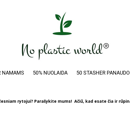
IR NAMAMS
50% NUOLAIDA
50 STASHER PANAUDO
ažesniam rytojui?
Parašykite mums!
Ačiū, kad esate čia ir rūpi